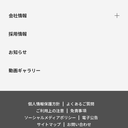
統合報告書
メンテナンス・リフォーム
IRニュース
会社情報
サステナビリティニュース
住宅性能評価
業績・財務
環境
トップメッセージ
採用情報
IRライブラリ
社会
グループ経営理念
株式情報
ガバナンス
お知らせ
ホールディングス体制
株主優待
ESGデータ
グループ企業紹介
株主総会関連資料
動画ギャラリー
会社概要
IRカレンダー
沿革
事業等のリスク
コーポレート・ガバナンス
ディスクロージャーポリシー
個人情報保護方針
よくあるご質問
研究開発
ご利用上の注意
免責事項
ソーシャルメディアポリシー
電子公告
2025年万博出展
サイトマップ
お問い合わせ