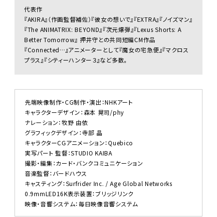
代表作
『AKIRA』（作画監督補佐）『彼女の想いで』『EXTRA』『ノイズマン』
『The ANIMATRIX: BEYOND』『次元爆弾』『Lexus Shorts: A
Better Tomorrow』 押井守との共同短編CM作品
『Connected…』アニメーターとして『魔女の宅急便』『マクロス
プラス』『シティーハンター３』など多数。
先端映像制作・CG制作・演出：NHKアート
キャラクターデザイン：森本 晃司/phy
ナレーション：牧野 由依
グラフィックデザイン：寺部 晶
キャラクターCGアニメーション：Quebico
実写パート 監督：STUDIO KAIBA
撮影・編集：カード・バンクコミュニケーション
音楽監督：バードハウス
キャスティング：Surfrider Inc. / Age Global Networks
0.9mmLED16K表示装置：ブリッジリンク
映像・音響システム：毎日映像音響システム