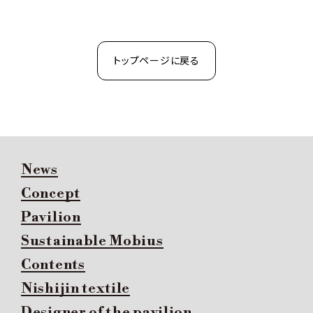
トップページに戻る
News
Concept
Pavilion
Sustainable Mobius
Contents
Nishijin textile
Designer of the pavilion