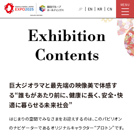
MENU
JP
EN
KR
CN
E
x
h
i
b
i
t
i
o
n
C
o
n
t
e
n
t
s
巨大ジオラマと最先端の映像美で体感す
る“誰もがあたり前に、
健康に長く、安全・快
適に暮らせる未来社会”
はじまりの空間でみなさまをお迎えするのは、このパビリオン
のナビゲーターであるオリジナルキャラクター“プロトン”です。