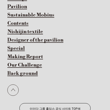
Pavilion
Sustainable Mobius
Contents
Nishijin textile
Designer of the pavilion
Special
Making Report
Our Challenge
Back ground
이이다 그룹 홀딩스 공식 사이트 TOP에