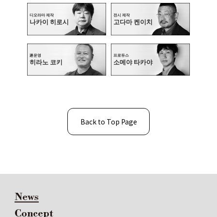
디오라마 제작
전시 제작
나카이 히로시
고다마 켄이치
運운영
프로듀스
히라노 코키
소메야 타카야
Back to Top Page
News
Concept