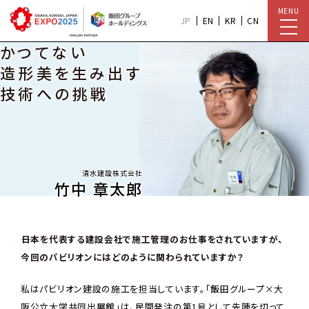
MENU
JP
EN
KR
CN
かつてない
造形美を生み出す
技術への挑戦
清水建設株式会社
竹中 章太郎
――日本を代表する建設会社で施工管理のお仕事をされていますが、
今回のパビリオンにはどのように関わられていますか？
私はパビリオン建設の施工を担当しています。「飯田グループ×大
阪公立大学共同出展館」は、民間発注の第1号として先陣を切って