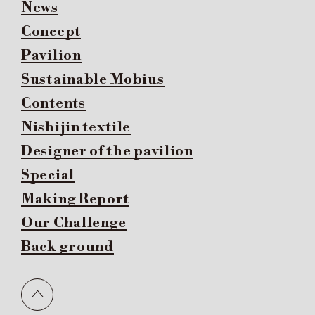
News
Concept
Pavilion
Sustainable Mobius
Contents
Nishijin textile
Designer of the pavilion
Special
Making Report
Our Challenge
Back ground