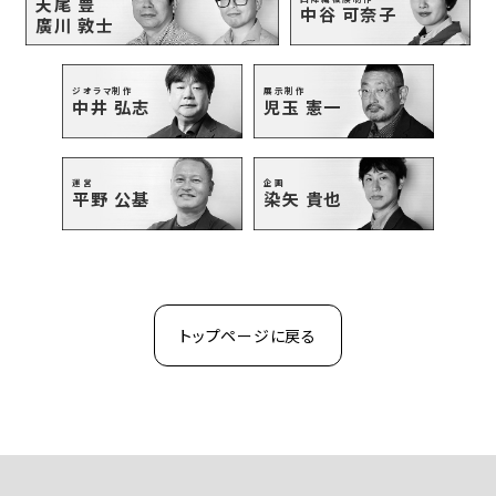
天尾 豊
中谷 可奈子
廣川 敦士
ジオラマ制作
展示制作
中井 弘志
児玉 憲一
運営
企画
平野 公基
染矢 貴也
トップページに戻る